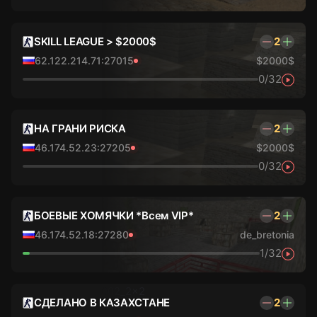
SKILL LEAGUE > $2000$
2
62.122.214.71:27015
$2000$
0/32
НА ГРАНИ РИСКА
2
46.174.52.23:27205
$2000$
0/32
БОЕВЫЕ ХОМЯЧКИ *Всем VIP*
2
46.174.52.18:27280
de_bretonia
1/32
СДЕЛАНО В КАЗАХСТАНЕ
2