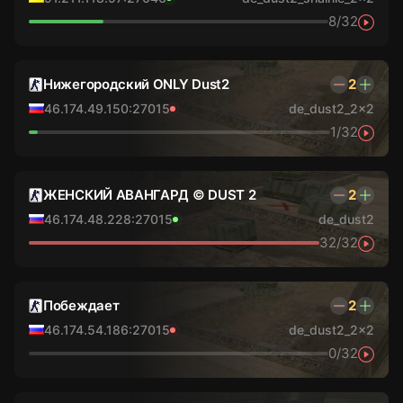
8/32
Нижегородский ONLY Dust2
2
46.174.49.150:27015
de_dust2_2x2
1/32
ЖЕНСКИЙ АВАНГАРД © DUST 2
2
46.174.48.228:27015
de_dust2
32/32
Побеждает
2
46.174.54.186:27015
de_dust2_2x2
0/32