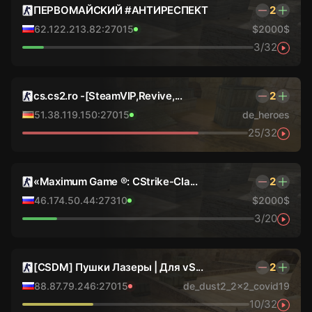
ПEPBOMAЙCKИЙ #AHTИPECПEKT
2
62.122.213.82:27015
$2000$
3/32
cs.cs2.ro -[SteamVIP,Revive,...
2
51.38.119.150:27015
de_heroes
25/32
«Maximum Game ®: CStrike-Cla...
2
46.174.50.44:27310
$2000$
3/20
[CSDM] Пушки Лазеры | Для vS...
2
88.87.79.246:27015
de_dust2_2x2_covid19
10/32