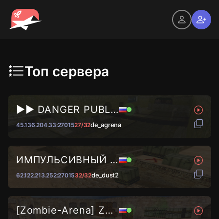
Топ сервера
►► DANGER PUBLIC © 2024...
de_agrena
45.136.204.33:27015
27/32
ИМПУЛЬСИВНЫЙ ВАЙБ █ DUST2...
de_dust2
62.122.213.252:27015
32/32
[Zombie-Arena] Zombie KPOBOC...