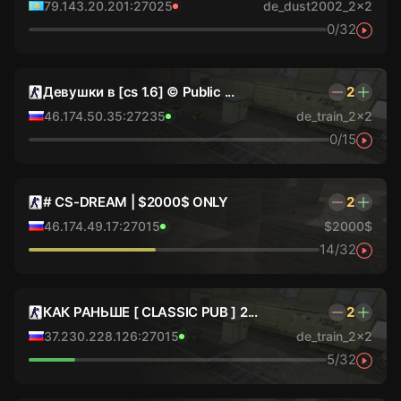
79.143.20.201:27025
de_dust2002_2x2
0/32
Девушки в [cs 1.6] © Public ...
2
46.174.50.35:27235
de_train_2x2
0/15
# CS-DREAM | $2000$ ONLY
2
46.174.49.17:27015
$2000$
14/32
КАК РАНЬШЕ [ CLASSIC PUB ] 2...
2
37.230.228.126:27015
de_train_2x2
5/32