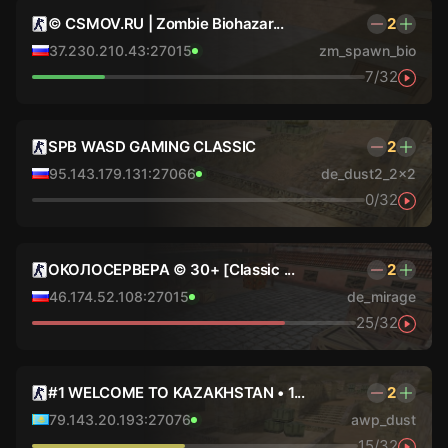
© CSMOV.RU | Zombie Biohazar...
2
37.230.210.43:27015
zm_spawn_bio
7/32
SPB WASD GAMING CLASSIC
2
95.143.179.131:27066
de_dust2_2x2
0/32
ОКОЛОСЕРВЕРА © 30+ [Classic ...
2
46.174.52.108:27015
de_mirage
25/32
#1 WELCOME TO KAZAKHSTAN • 1...
2
79.143.20.193:27076
awp_dust
15/32