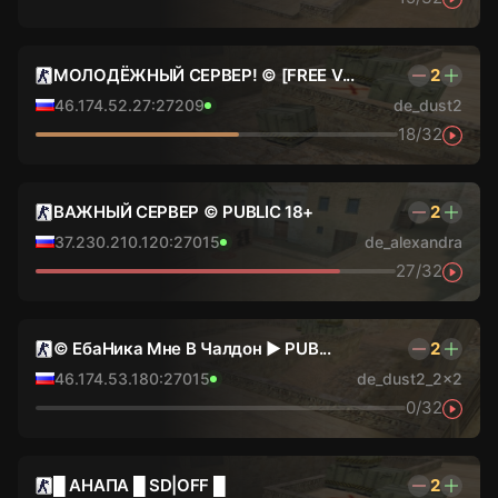
МОЛОДЁЖНЫЙ СЕРВЕР! © [FREE V...
2
46.174.52.27:27209
de_dust2
18/32
ВАЖНЫЙ СЕРВЕР © PUBLIC 18+
2
37.230.210.120:27015
de_alexandra
27/32
© ЕбаНика Мне В Чалдон ► PUB...
2
46.174.53.180:27015
de_dust2_2x2
0/32
█ АНАПА █ SD|OFF █
2