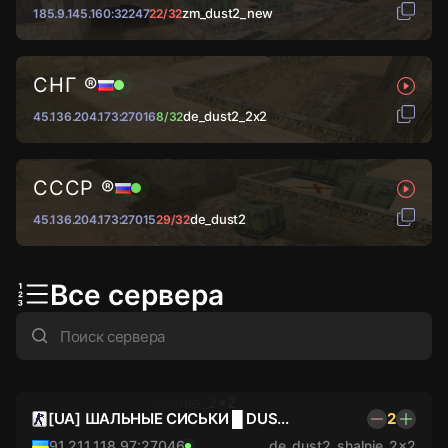
zm_dust2_new
185.9.145.160:32247
22/32
СНГ ®
de_dust2_2x2
45.136.204.173:27016
8/32
СССР ®
de_dust2
45.136.204.173:27015
29/32
Все сервера
[UA] ШАЛЬНЫЕ СИСЬКИ █ DUS...
2
91.211.118.97:27046
de_dust2_shalnie_2x2