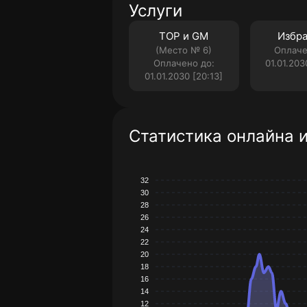
Услуги
TOP и GM
Избр
(Место № 6)
Оплаче
Оплачено до:
01.01.203
01.01.2030 [20:13]
Статистика онлайна 
32
30
28
26
24
22
20
18
16
14
12