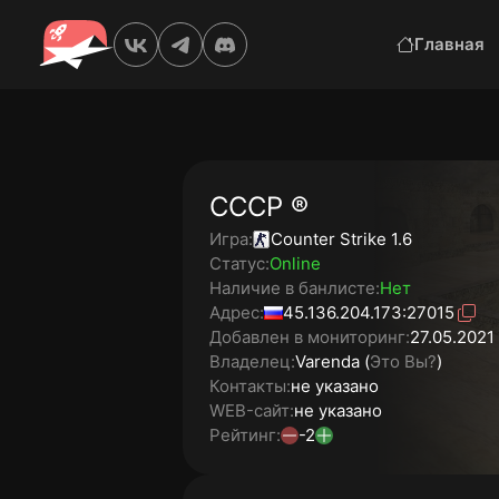
Главная
СССР ®
Игра:
Counter Strike 1.6
Статус:
Online
Наличие в банлисте:
Нет
Адрес:
45.136.204.173:27015
Добавлен в мониторинг:
27.05.2021 
Владелец:
Varenda (
Это Вы?
)
Контакты:
не указано
WEB-сайт:
не указано
Рейтинг:
-2