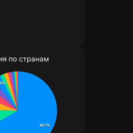
я по странам
.3%
66.7%