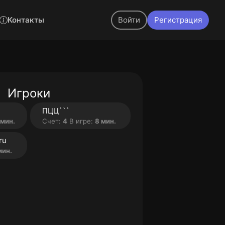
Контакты
Войти
Регистрация
Игроки
ПЦЦ```
 мин.
Счет:
4
В игре:
8 мин.
ru
мин.