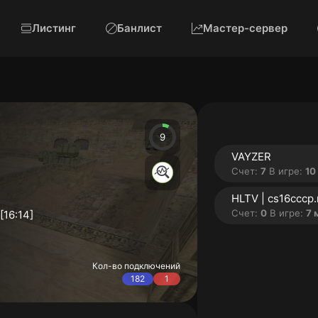
Листинг
Банлист
Мастер-сервер
9
VAYZER
Счет:
7
В игре:
10
HLTV | cs16cccp.
Счет:
0
В игре:
7 
[16:14]
Кол-во подключений
182
1