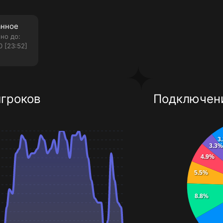
анное
но до:
0 [23:52]
игроков
Подключени
3
3.3%
4.9%
5.5%
8.8%