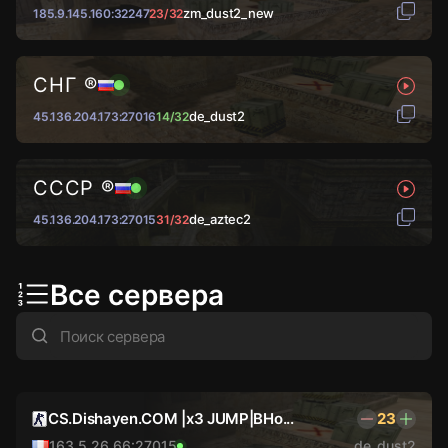
zm_dust2_new
185.9.145.160:32247
23/32
СНГ ®
de_dust2
45.136.204.173:27016
14/32
СССР ®
de_aztec2
45.136.204.173:27015
31/32
Все сервера
CS.Dishayen.COM |x3 JUMP|BHo...
23
163.5.26.66:27015
de_dust2