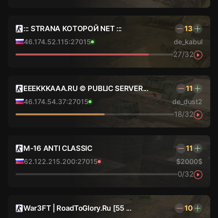
::: STRАNА КOТОРОЙ NET :::
13
46.174.52.115:27015
de_kabul
27/32
EEEKKKAAA.RU © PUBLIC SERVER...
11
46.174.54.37:27015
de_dust2
18/32
M-16 ANTI CLASSIC
11
62.122.215.200:27015
$2000$
0/32
War3FT | RoadToGlory.Ru [55 ...
10