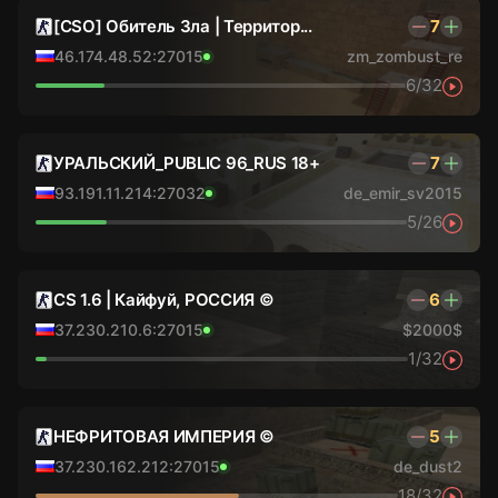
[CSO] Обитель Зла | Территор...
7
46.174.48.52:27015
zm_zombust_re
6/32
УРАЛЬСКИЙ_PUBLIC 96_RUS 18+
7
93.191.11.214:27032
de_emir_sv2015
5/26
CS 1.6 | Кайфуй, РОССИЯ ©
6
37.230.210.6:27015
$2000$
1/32
НЕФРИТОВАЯ ИМПЕРИЯ ©
5
37.230.162.212:27015
de_dust2
18/32