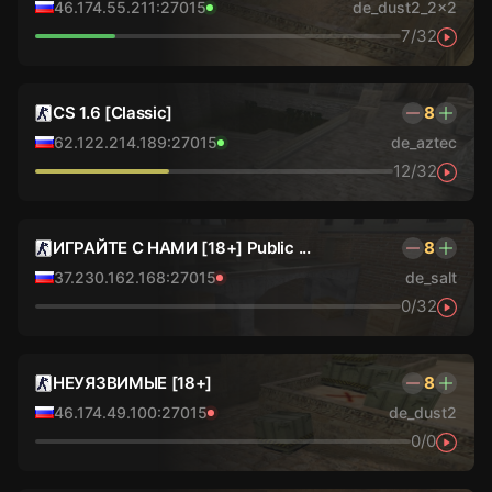
46.174.55.211:27015
de_dust2_2x2
7/32
CS 1.6 [Classic]
8
62.122.214.189:27015
de_aztec
12/32
ИГРАЙТЕ С НАМИ [18+] Public ...
8
37.230.162.168:27015
de_salt
0/32
НЕУЯЗВИМЫЕ [18+]
8
46.174.49.100:27015
de_dust2
0/0