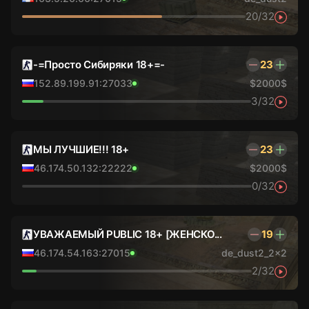
20/32
-=Просто Сибиряки 18+=-
23
152.89.199.91:27033
$2000$
3/32
МЫ ЛУЧШИЕ!!! 18+
23
46.174.50.132:22222
$2000$
0/32
УВАЖАЕМЫЙ PUBLIC 18+ [ЖЕНСКО...
19
46.174.54.163:27015
de_dust2_2x2
2/32