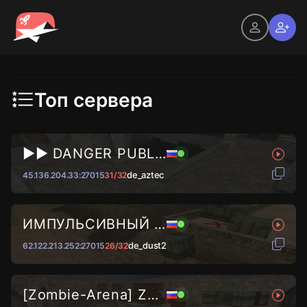
Топ сервера
►► DANGER PUBLIC © 2024...
de_aztec
45.136.204.33:27015
31/32
ИМПУЛЬСИВНЫЙ ВАЙБ █ DUST2...
de_dust2
62.122.213.252:27015
26/32
[Zombie-Arena] Zombie KPOBOC...