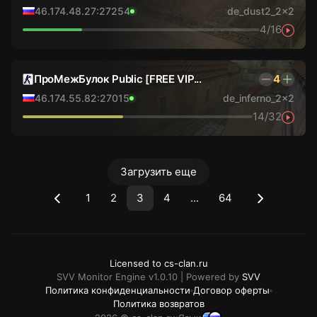
46.174.48.27:27254
de_dust2_2x2
4/16
ПроМежБулок Public [FREE VIP...
4
46.174.55.82:27015
de_inferno_2x2
14/32
Загрузить еще
1
2
3
4
...
64
Licensed to cs-clan.ru
SVV Monitor Engine v1.0.10 | Powered by
SVV
Политика конфиденциальности
Договор оферты
Политика возвратов