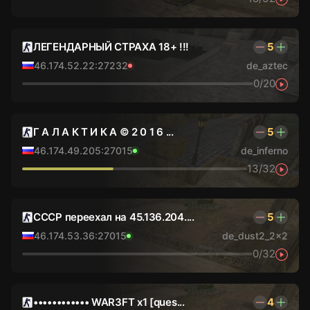
ЛЕГЕНДАРНЫЙ СТРАХА 18+ !!!
5
46.174.52.22:27232
de_aztec
0/20
Г А Л А К Т И К А © 2 0 1 6 ...
5
46.174.49.205:27015
de_inferno
13/32
СССР переехал на 45.136.204....
5
46.174.53.36:27015
de_dust2_2x2
0/32
•••••••••••• WAR3FT x1 [ques...
4