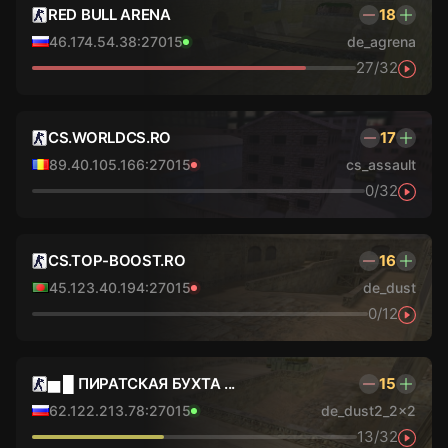
RED BULL ARENA
18
46.174.54.38:27015
de_agrena
27/32
CS.WORLDCS.RO
17
89.40.105.166:27015
cs_assault
0/32
CS.TOP-BOOST.RO
16
45.123.40.194:27015
de_dust
0/12
▅ █ ПИРАТСКАЯ БУХТА ...
15
62.122.213.78:27015
de_dust2_2x2
13/32