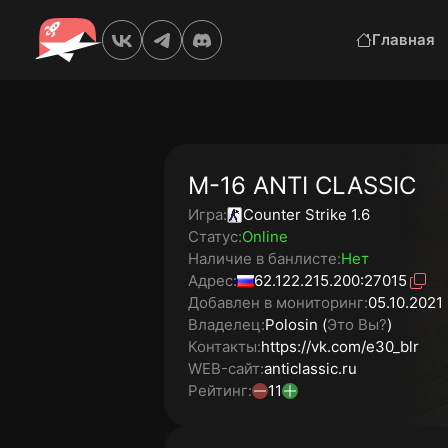
Главная
M-16 ANTI CLASSIC
Игра:
Counter Strike 1.6
Статус:
Online
Наличие в банлисте:
Нет
Адрес:
62.122.215.200:27015
Добавлен в мониторинг:
05.10.2021 
Владелец:
Polosin (
Это Вы?
)
Контакты:
https://vk.com/e30_blr
WEB-сайт:
anticlassic.ru
Рейтинг:
11