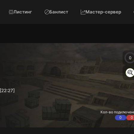
Листинг
Банлист
Мастер-сервер
0
[22:27]
Кол-во подключен
0
0