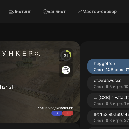
Листинг
Банлист
Мастер-сервер
 У Н К Е Р ::.
31
huggotron
Счет:
12
В игре:
71 
dfawdawdsss
Счет:
6
В игре:
10 
[12:12]
Счет:
0
В игре:
1 
Кол-во подключений
3
1
Счет:
0
В игре:
3780