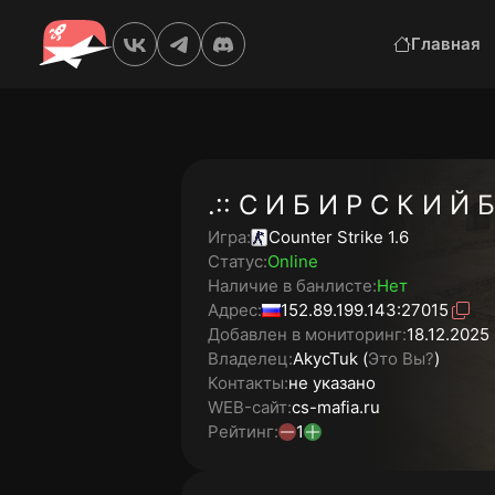
Главная
.:: С И Б И Р С К И Й Б
Игра:
Counter Strike 1.6
Статус:
Online
Наличие в банлисте:
Нет
Адрес:
152.89.199.143:27015
Добавлен в мониторинг:
18.12.2025 
Владелец:
AkycTuk (
Это Вы?
)
Контакты:
не указано
WEB-сайт:
cs-mafia.ru
Рейтинг:
1