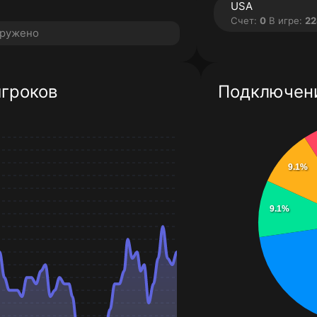
USA
Счет:
0
В игре:
224 
аружено
игроков
Подключени
9.1%
9.1%