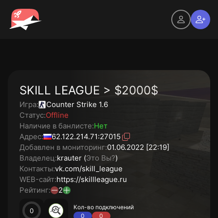
SKILL LEAGUE > $2000$
Игра:
Counter Strike 1.6
Статус:
Offline
Наличие в банлисте:
Нет
Адрес:
62.122.214.71:27015
Добавлен в мониторинг:
01.06.2022 [22:19]
Владелец:
krauter (
Это Вы?
)
Контакты:
vk.com/skill_league
WEB-сайт:
https://skillleague.ru
Рейтинг:
2
Кол-во подключений
0
0
0