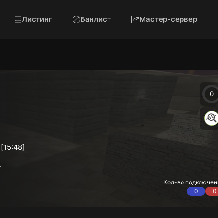
Листинг
Банлист
Мастер-сервер
0
 [15:48]
7
Кол-во подключен
0
0