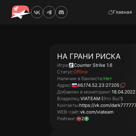
Главная
НА ГРАНИ РИСКА
Игра:
Counter Strike 1.6
Статус:
Offline
Наличие в банлисте:
Нет
Адрес:
46.174.52.23:27205
Добавлен в мониторинг:
18.04.2022
Владелец:
VIATEAM (
Это Вы?
)
Контакты:
https://vk.com/dark77777
WEB-сайт:
vk.com/viateam
Рейтинг:
2