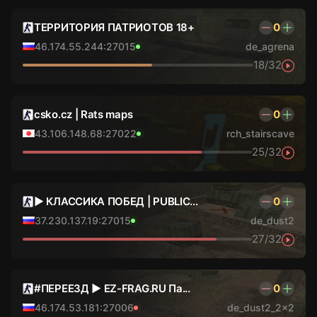
ТЕРРИТОРИЯ ПАТРИОТОВ 18+
0
46.174.55.244:27015
de_agrena
18/32
csko.cz | Rats maps
0
43.106.148.68:27022
rch_stairscave
25/32
►︎ КЛАССИКА ПОБЕД | PUBLIC...
0
37.230.137.19:27015
de_dust2
27/32
#ПЕРЕЕЗД ► EZ-FRAG.RU Па...
0
46.174.53.181:27006
de_dust2_2x2