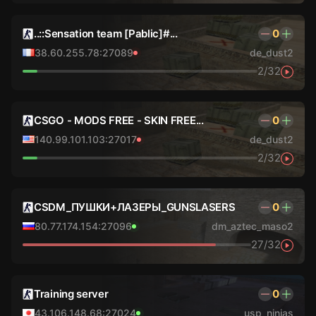
..::Sensation team [Pablic]#...
0
38.60.255.78:27089
de_dust2
2/32
CSGO - MODS FREE - SKIN FREE...
0
140.99.101.103:27017
de_dust2
2/32
CSDM_ПУШКИ+ЛАЗЕРЫ_GUNSLASERS
0
80.77.174.154:27096
dm_aztec_maso2
27/32
Training server
0
43.106.148.68:27024
usp_ninjas