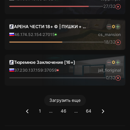
27/32
АРЕНА ЧЕСТИ 18+ © | ПУШКИ + ...
0
46.174.52.154:27015
cs_mansion
18/32
Тюремное Заключение [16+]
0
37.230.137.159:37059
jail_fioriginal
0/32
Загрузить еще
1
...
46
...
64