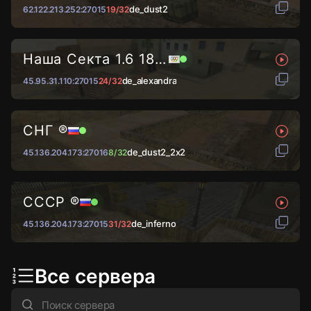
de_dust2
62.122.213.252:27015
19/32
Наша Секта 1.6 18+@
de_alexandra
45.95.31.110:27015
24/32
СНГ ®
de_dust2_2x2
45.136.204.173:27016
8/32
СССР ®
de_inferno
45.136.204.173:27015
31/32
Все сервера