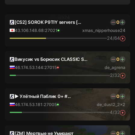
[CS2] SOROK P9TIY servers [...
0
43.106.148.68:27021
xmas_nipperhouse24
24/64
Викусик vs Борюсик CLASSIC S...
0
46.174.53.144:27015
de_agrena
2/32
► Улётный Паблик 0+ #...
0
46.174.53.181:27005
de_dust2_2x2
4/32
[ZM] Мертвые не Умирают
0