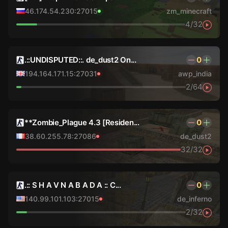
46.174.54.230:27015
zm_minecraft
4/32
.::UNDISPUTED::. de_dust2 On...
0
194.164.171.15:27031
awp_india
2/64
**Zombie_Plague 4.3 [Residen...
0
38.60.255.78:27086
de_dust2
32/32
.:: S H A V N A B A D A :: C...
0
140.99.101.103:27015
de_inferno
2/32