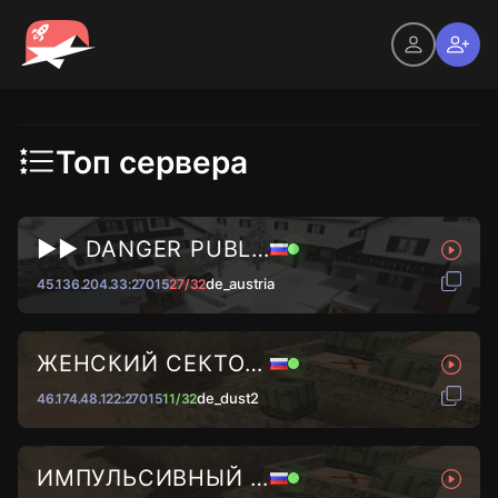
Топ сервера
►► DANGER PUBLIC © 2024...
de_austria
45.136.204.33:27015
27/32
ЖЕНСКИЙ СЕКТОР © [18+]
de_dust2
46.174.48.122:27015
11/32
ИМПУЛЬСИВНЫЙ ВАЙБ █ DUST2...