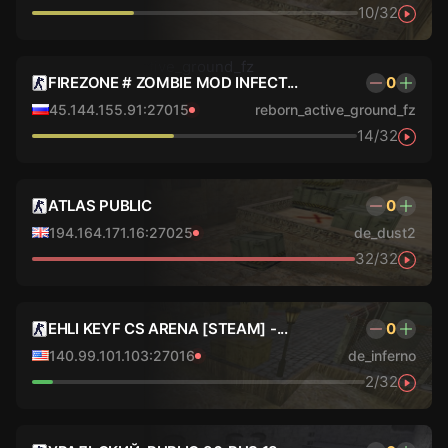
10/32
FIREZONE # ZOMBIE MOD INFECT...
0
45.144.155.91:27015
reborn_active_ground_fz
14/32
ATLAS PUBLIC
0
194.164.171.16:27025
de_dust2
32/32
EHLI KEYF CS ARENA [STEAM] -...
0
140.99.101.103:27016
de_inferno
2/32