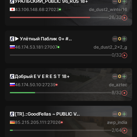
УРАЛЬСКИЙ_PUBLIC 96_RUS 18+
0
43.106.148.68:27023
de_dust2_winter16
26/32
► Улётный Паблик 0+ #...
0
46.174.53.181:27007
de_dust2_2x2_g
0/32
Добрый E V E R E S T 18+
0
46.174.50.10:27239
de_aztec
8/32
[TR].::GoodFellas ~ PUBLIC V...
0
85.215.205.111:27026
awp_india
2/64