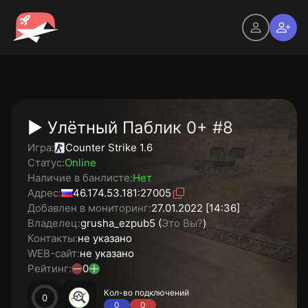
► Улётный Паблик 0+ #8
Игра:
Counter Strike 1.6
Статус:
Online
Наличие в банлисте:
Нет
Адрес:
46.174.53.181:27005
Добавлен в мониторинг:
27.01.2022 [14:36]
Владелец:
grusha_ezpub5 (
Это Вы?
)
Контакты:
не указано
WEB-сайт:
не указано
Рейтинг:
0
Кол-во подключений
0
0
0