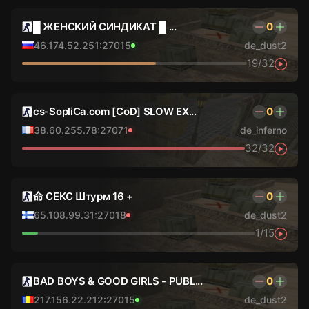
█ ЖЕНСКИЙ СИНДИКАТ █ ...
0
46.174.52.251:27015
de_dust2
19/32
cs-SopliCa.com [CoD] SLOW EX...
0
38.60.255.78:27071
de_inferno
32/32
命 СЕКС Штурм 16 +
0
65.108.99.31:27018
de_dust2
1/15
BAD BOYS & GOOD GIRLS - PUBL...
0
217.156.22.212:27015
de_dust2