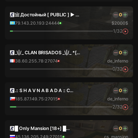
亗 Достойный [ PUBLIC ] ► ...
0
79.143.20.193:24444
$2000$
1/32
_\|/_ CLAN BRISADOS _\|/_ *[...
0
38.60.255.78:27074
de_inferno
0/32
.:: S H A V N A B A D A :: C...
0
185.87.149.75:27015
de_inferno
2/32
█ Only Mansion [18+] █...
0
45.136.205.249:27015
cs_mansion