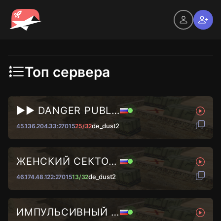
Топ сервера
►► DANGER PUBLIC © 2024...
de_dust2
45.136.204.33:27015
25/32
ЖЕНСКИЙ СЕКТОР © [18+]
de_dust2
46.174.48.122:27015
13/32
ИМПУЛЬСИВНЫЙ ВАЙБ █ DUST2...