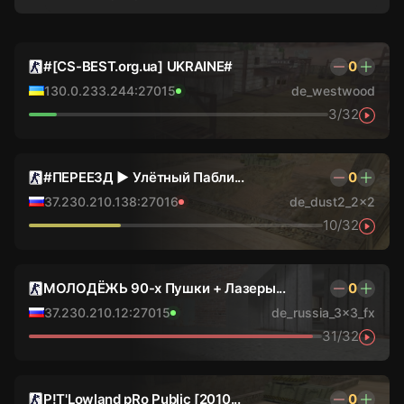
#[CS-BEST.org.ua] UKRAINE#
0
130.0.233.244:27015
de_westwood
3/32
#ПЕРЕЕЗД ► Улётный Пабли...
0
37.230.210.138:27016
de_dust2_2x2
10/32
МОЛОДЁЖЬ 90-х Пушки + Лазеры...
0
37.230.210.12:27015
de_russia_3x3_fx
31/32
P!T'Lowland pRo Public [2010...
0