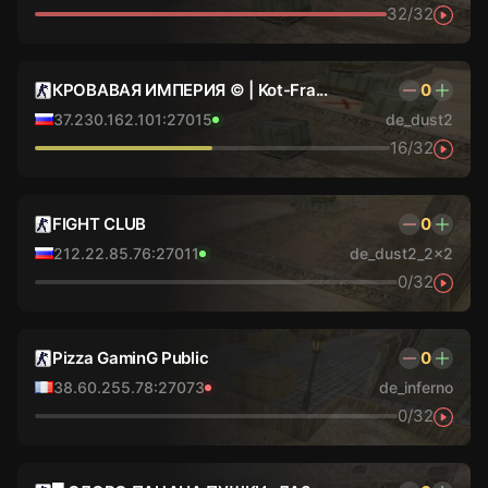
32/32
КРОВАВАЯ ИМПЕРИЯ © | Kot-Fra...
0
37.230.162.101:27015
de_dust2
16/32
FIGHT CLUB
0
212.22.85.76:27011
de_dust2_2x2
0/32
Pizza GaminG Public
0
38.60.255.78:27073
de_inferno
0/32