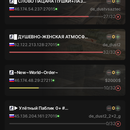
█ СЛОВО ПАЦАНА ПУШКИ+ЛАЗ...
0
46.174.54.237:27015
de_dustvsaztec
27/32
█ ДУШЕВНО-ЖЕНСКАЯ АТМОСФ...
0
62.122.213.128:27015
de_dust2
32/32
~New~World~Order~
0
46.174.48.29:27211
$2000$
10/32
► Улётный Паблик 0+ #...
0
45.136.204.161:27019
de_dust2_2x2_g
0/32