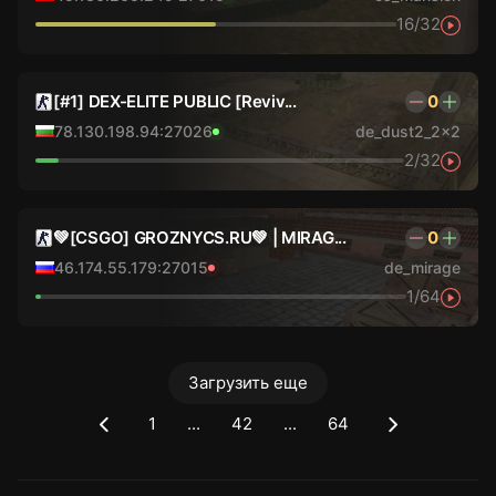
16/32
[#1] DEX-ELITE PUBLIC [Reviv...
0
78.130.198.94:27026
de_dust2_2x2
2/32
💚[CSGO] GROZNYCS.RU💚 | MIRAG...
0
46.174.55.179:27015
de_mirage
1/64
Загрузить еще
1
...
42
...
64