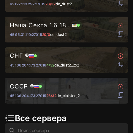
de_dust2
62.122.213.252:27015
28/32
Наша Секта 1.6 18+@
de_dust2
45.95.31.110:27015
20/0
СНГ ®
de_dust2_2x2
45.136.204.173:27016
4/32
СССР ®
de_cloister_2
45.136.204.173:27015
26/32
Все сервера