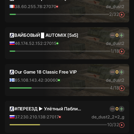
38.60.255.78:27070
de_dust2
2/32
ВАЙБОВЫЙ █ AUTOMIX [5x5]
0
46.174.52.152:27015
de_dust2
1/18
Our Game 18 Classic Free VIP
0
65.108.143.42:30060
de_dust2
4/18
#ПЕРЕЕЗД ► Улётный Пабли...
0
37.230.210.138:27017
de_dust2_2x2_g
10/32