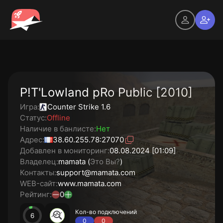
P!T'Lowland pRo Public [2010]
Игра:
Counter Strike 1.6
Статус:
Offline
Наличие в банлисте:
Нет
Адрес:
38.60.255.78:27070
Добавлен в мониторинг:
08.08.2024 [01:09]
Владелец:
mamata (
Это Вы?
)
Контакты:
support@mamata.com
WEB-сайт:
www.mamata.com
Рейтинг:
0
Кол-во подключений
6
0
0