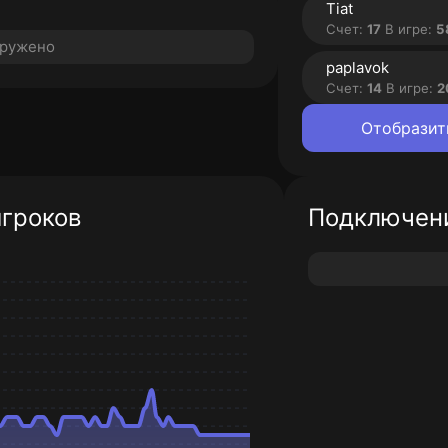
Tiat
Счет:
17
В игре:
58
аружено
paplavok
Счет:
14
В игре:
209
Отобразит
игроков
Подключени