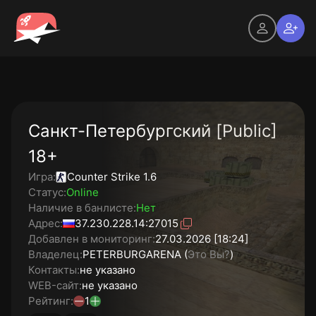
Санкт-Петербургский [Public]
18+
Игра:
Counter Strike 1.6
Статус:
Online
Наличие в банлисте:
Нет
Адрес:
37.230.228.14:27015
Добавлен в мониторинг:
27.03.2026 [18:24]
Владелец:
PETERBURGARENA (
Это Вы?
)
Контакты:
не указано
WEB-сайт:
не указано
Рейтинг:
1