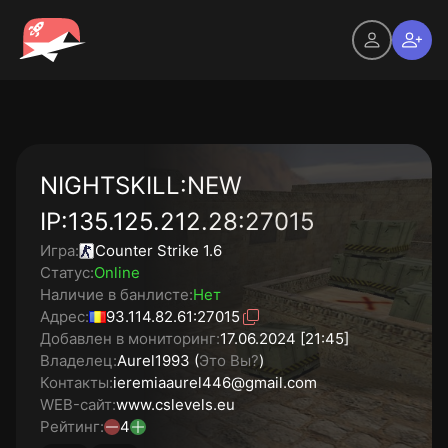
NIGHTSKILL:NEW
IP:135.125.212.28:27015
Игра:
Counter Strike 1.6
Статус:
Online
Наличие в банлисте:
Нет
Адрес:
93.114.82.61:27015
Добавлен в мониторинг:
17.06.2024 [21:45]
Владелец:
Aurel1993 (
Это Вы?
)
Контакты:
ieremiaaurel446@gmail.com
WEB-сайт:
www.cslevels.eu
Рейтинг:
4