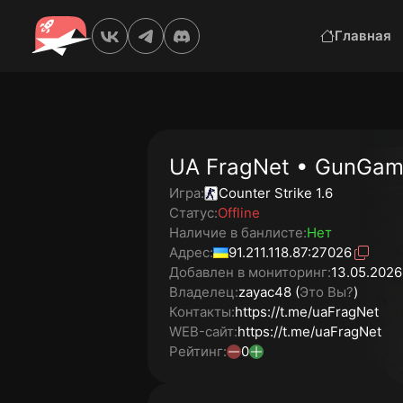
Главная
UA FragNet • GunGa
Игра:
Counter Strike 1.6
Статус:
Offline
Наличие в банлисте:
Нет
Адрес:
91.211.118.87:27026
Добавлен в мониторинг:
13.05.2026 
Владелец:
zayac48 (
Это Вы?
)
Контакты:
https://t.me/uaFragNet
WEB-сайт:
https://t.me/uaFragNet
Рейтинг:
0