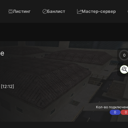
Листинг
Банлист
Мастер-сервер
me
0
[12:12]
Кол-во подключен
0
0