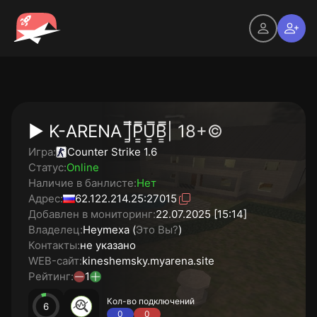
► K-ARENA |͇̿P͇̿U͇̿B͇̿| 18+©
Игра:
Counter Strike 1.6
Статус:
Online
Наличие в банлисте:
Нет
Адрес:
62.122.214.25:27015
Добавлен в мониторинг:
22.07.2025 [15:14]
Владелец:
Heymexa (
Это Вы?
)
Контакты:
не указано
WEB-сайт:
kineshemsky.myarena.site
Рейтинг:
1
Кол-во подключений
6
0
0