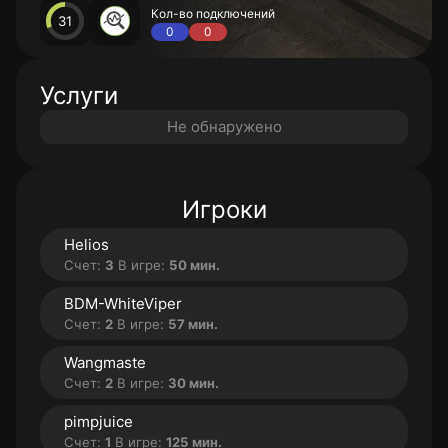
Кол-во подключений
31
0
0
Услуги
Не обнаружено
Игроки
Helios
Счет:
3
В игре:
50 мин.
BDM-WhiteViper
Счет:
2
В игре:
57 мин.
Wangmaste
Счет:
2
В игре:
30 мин.
pimpjuice
Счет:
1
В игре:
125 мин.