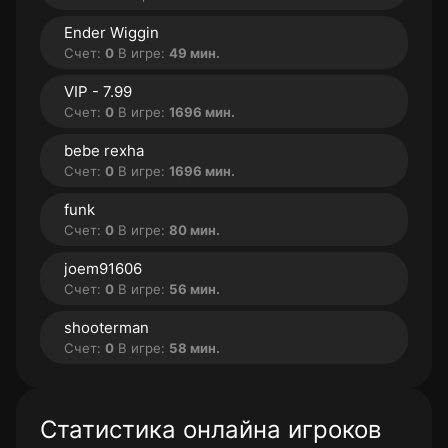
Ender Wiggin
Счет:
0
В игре:
49 мин.
VIP - 7.99
Счет:
0
В игре:
1696 мин.
bebe rexha
Счет:
0
В игре:
1696 мин.
funk
Счет:
0
В игре:
80 мин.
joem91606
Счет:
0
В игре:
56 мин.
shooterman
Счет:
0
В игре:
58 мин.
Статистика онлайна игроков