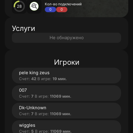
Кол-во подключений
28
0
0
Услуги
Не обнаружено
Игроки
pele king zeus
Счет:
42
В игре:
19 мин.
007
Счет:
7
В игре:
11069 мин.
Dk-Unknown
Счет:
7
В игре:
11069 мин.
wiggles
Счет:
5
В игре:
11069 мин.