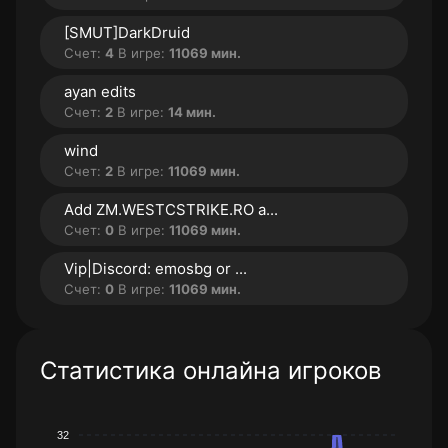
[SMUT]DarkDruid
Счет:
4
В игре:
11069 мин.
ayan edits
Счет:
2
В игре:
14 мин.
wind
Счет:
2
В игре:
11069 мин.
Add ZM.WESTCSTRIKE.RO a...
Счет:
0
В игре:
11069 мин.
Vip|Discord: emosbg or ...
Счет:
0
В игре:
11069 мин.
Статистика онлайна игроков
32