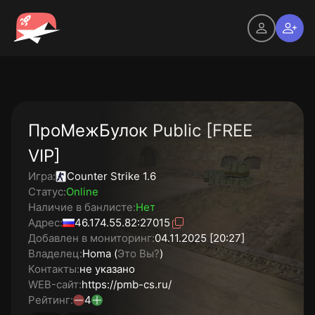
ПроМежБулок Public [FREE
VIP]
Игра:
Counter Strike 1.6
Статус:
Online
Наличие в банлисте:
Нет
Адрес:
46.174.55.82:27015
Добавлен в мониторинг:
04.11.2025 [20:27]
Владелец:
Homa (
Это Вы?
)
Контакты:
не указано
WEB-сайт:
https://pmb-cs.ru/
Рейтинг:
4