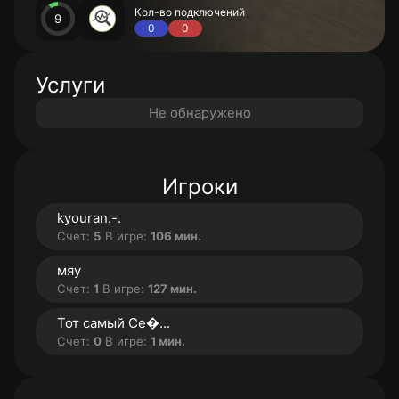
Кол-во подключений
9
0
0
Услуги
Не обнаружено
Игроки
kyouran.-.
Счет:
5
В игре:
106 мин.
мяу
Счет:
1
В игре:
127 мин.
Тот самый Се�...
Счет:
0
В игре:
1 мин.