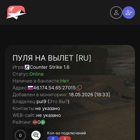
ПУЛЯ НА ВЫЛЕТ [RU]
Игра:
Counter Strike 1.6
Статус:
Online
Наличие в банлисте:
Нет
Адрес:
46.174.54.65:27015
Добавлен в мониторинг:
18.05.2026 [18:33]
Владелец:
pul9 (
Это Вы?
)
Контакты:
не указано
WEB-сайт:
не указано
Рейтинг:
0
Кол-во подключений
0
0
0