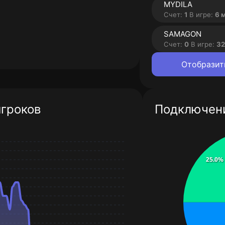
MYDILA
Счет:
1
В игре:
6 
SAMAGON
Счет:
0
В игре:
32 
Отобразит
игроков
Подключени
25.0%