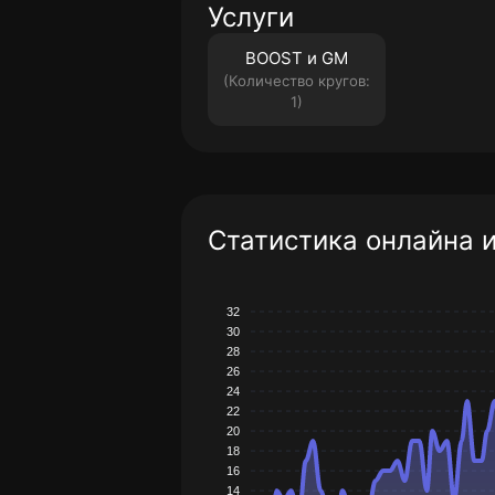
Услуги
BOOST и GM
(Количество кругов:
1)
Статистика онлайна 
32
30
28
26
24
22
20
18
16
14