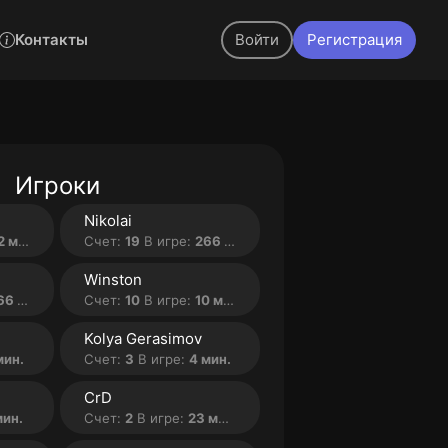
Контакты
Войти
Регистрация
Игроки
Nikolai
 мин.
Счет:
19
В игре:
266 мин.
Winston
 мин.
Счет:
10
В игре:
10 мин.
Kolya Gerasimov
мин.
Счет:
3
В игре:
4 мин.
CrD
мин.
Счет:
2
В игре:
23 мин.