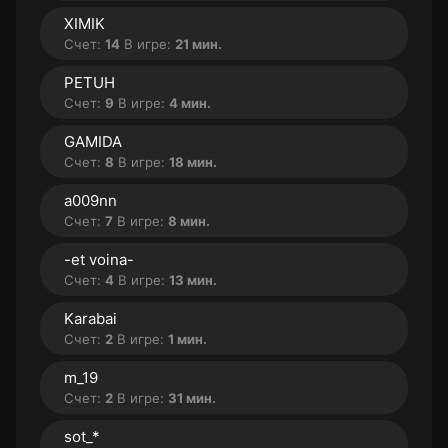
XIMIK
Счет:
14
В игре:
21 мин.
PETUH
Счет:
9
В игре:
4 мин.
GAMIDA
Счет:
8
В игре:
18 мин.
a009nn
Счет:
7
В игре:
8 мин.
-et voina-
Счет:
4
В игре:
13 мин.
Karabai
Счет:
2
В игре:
1 мин.
m_19
Счет:
2
В игре:
31 мин.
sot_*