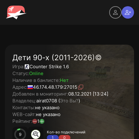
Дети 90-х (2011-2026)©
Игра:
Counter Strike 1.6
Статус:
Online
Наличие в банлисте:
Нет
Адрес:
46.174.48.179:27015
Добавлен в мониторинг:
08.12.2021 [13:24]
Владелец:
airat0708 (
Это Вы?
)
Контакты:
не указано
WEB-сайт:
не указано
Рейтинг:
1
Кол-во подключений
9
1
0