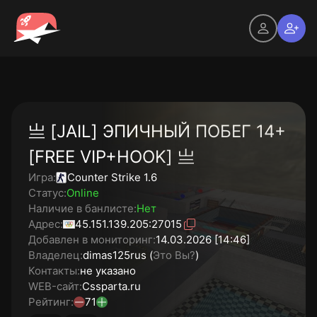
亗 [JAIL] ЭПИЧНЫЙ ПОБЕГ 14+
[FREE VIP+HOOK] 亗
Игра:
Counter Strike 1.6
Статус:
Online
Наличие в банлисте:
Нет
Адрес:
45.151.139.205:27015
Добавлен в мониторинг:
14.03.2026 [14:46]
Владелец:
dimas125rus (
Это Вы?
)
Контакты:
не указано
WEB-сайт:
Cssparta.ru
Рейтинг:
71