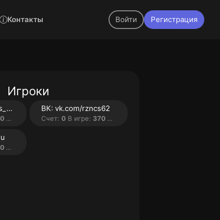
Контакты
Войти
Регистрация
Игроки
Telegram: t.me/cs_ryaza...
ВК: vk.com/rzncs62
мин.
Счет:
0
В игре:
370 мин.
ru
мин.