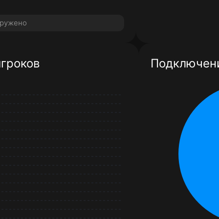
аружено
игроков
Подключени