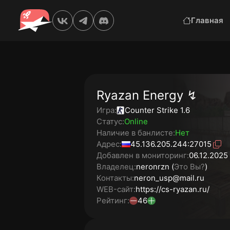
Главная
Ryazan Energy ↯
Игра:
Counter Strike 1.6
Статус:
Online
Наличие в банлисте:
Нет
Адрес:
45.136.205.244:27015
Добавлен в мониторинг:
06.12.2025 
Владелец:
neronrzn (
Это Вы?
)
Контакты:
neron_usp@mail.ru
WEB-сайт:
https://cs-ryazan.ru/
Рейтинг:
46