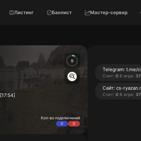
Листинг
Банлист
Мастер-сервер
9
Счет:
0
В игре:
370 
Сайт: cs-ryazan.
Счет:
0
В игре:
370 
[17:54]
Кол-во подключений
0
0