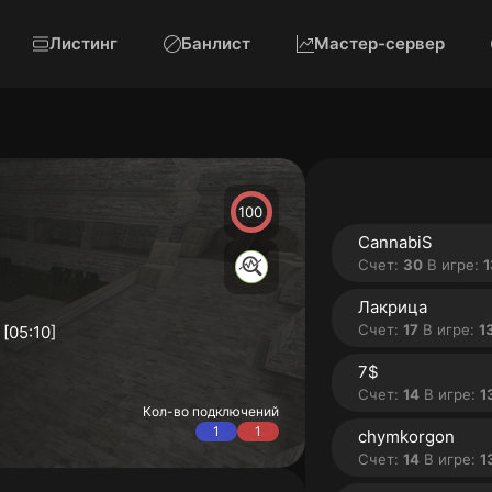
Листинг
Банлист
Мастер-сервер
100
CannabiS
Счет:
30
В игре:
13 
Лакрица
Счет:
17
В игре:
13 
 [05:10]
7$
Счет:
14
В игре:
13
Кол-во подключений
1
1
chymkorgon
Счет:
14
В игре:
13