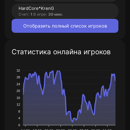
HardCore*KrenG
Счет:
1
В игре:
30 мин.
Отобразить полный список игроков
Статистика онлайна игроков
32
28
24
20
16
12
8
4
0