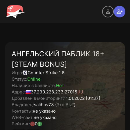
АНГЕЛЬСКИЙ ПАБЛИК 18+
[STEAM BONUS]
Игра:
Counter Strike 1.6
Статус:
Online
Наличие в банлисте:
Нет
Адрес:
37.230.228.233:27015
Добавлен в мониторинг:
11.01.2022 [01:37]
Владелец:
salihov73 (
Это Вы?
)
Контакты:
не указано
WEB-сайт:
не указано
Рейтинг:
0