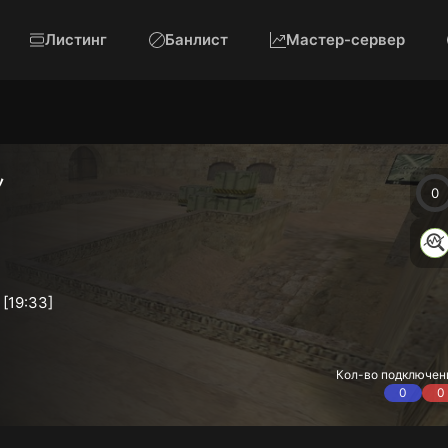
Листинг
Банлист
Мастер-сервер
ツ
0
 [19:33]
Кол-во подключен
0
0