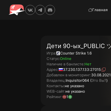
Главная
Дети 90-ых_PUBLIC 
Игра:
Counter Strike 1.6
Статус:
Online
Наличие в банлисте:
Нет
Адрес:
37.230.137.133:27015
Добавлен в мониторинг:
30.08.2021
Владелец:
Inquisitor064 (
Это Вы?
)
Контакты:
не указано
WEB-сайт:
не указано
Рейтинг:
1