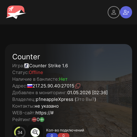
Counter
Игра:
Counter Strike 1.6
Статус:
Offline
Наличие в банлисте:
Нет
Адрес:
217.25.90.40:27015
Добавлен в мониторинг:
01.05.2026 [02:36]
Владелец:
p1neappleXpress (
Это Вы?
)
Контакты:
не указано
WEB-сайт:
https://#
Рейтинг:
0
Кол-во подключений
34
0
0