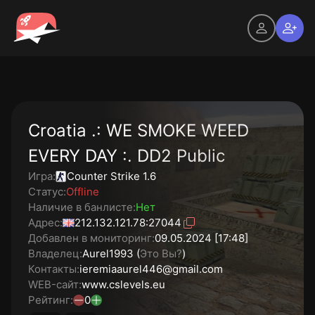
Croatia .: WE SMOKE WEED
EVERY DAY :. DD2 Public
Игра:
Counter Strike 1.6
Статус:
Offline
Наличие в банлисте:
Нет
Адрес:
212.132.121.78:27044
Добавлен в мониторинг:
09.05.2024 [17:48]
Владелец:
Aurel1993 (
Это Вы?
)
Контакты:
ieremiaaurel446@gmail.com
WEB-сайт:
www.cslevels.eu
Рейтинг:
0