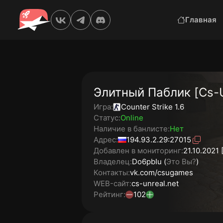
Главная
Элитный Паблик [Cs-U
Игра:
Counter Strike 1.6
Статус:
Online
Наличие в банлисте:
Нет
Адрес:
194.93.2.29:27015
Добавлен в мониторинг:
21.10.2021 
Владелец:
Do6pbIu (
Это Вы?
)
Контакты:
vk.com/csugames
WEB-сайт:
cs-unreal.net
Рейтинг:
102