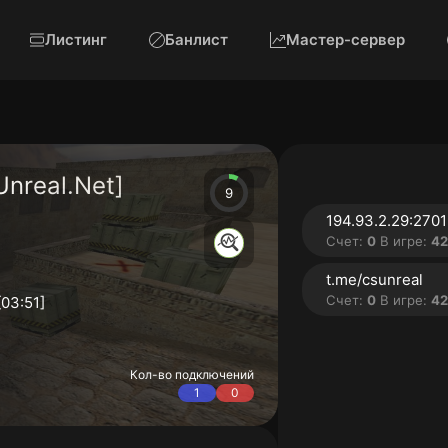
Листинг
Банлист
Мастер-сервер
nreal.Net]
9
194.93.2.29:270
Счет:
0
В игре:
4246
t.me/csunreal
Счет:
0
В игре:
4246
[03:51]
Кол-во подключений
1
0