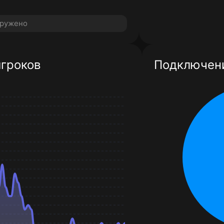
аружено
игроков
Подключени