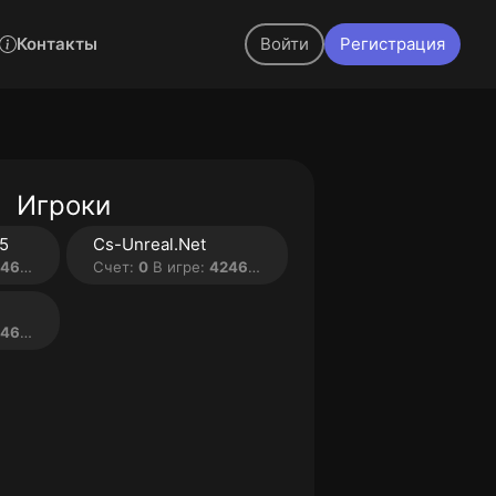
Контакты
Войти
Регистрация
Игроки
15
Cs-Unreal.Net
 мин.
Счет:
0
В игре:
4246 мин.
 мин.