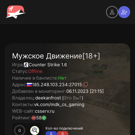
Мужское Движение[18+]
Игра:
Counter Strike 1.6
Статус:
Offline
Наличие в банлисте:
Нет
Адрес:
185.248.103.234:27015
Добавлен в мониторинг:
06.11.2023 [21:15]
Владелец:
deekanfrost (
Это Вы?
)
Контакты:
vk.com/mdk_cs_gaming
WEB-сайт:
csserv.ru
Рейтинг:
58
Кол-во подключений
0
0
0