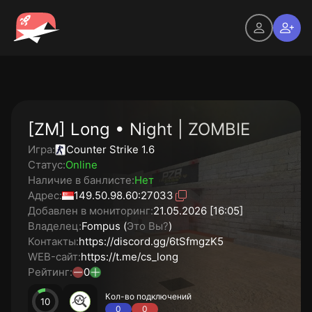
[ZM] Long • Night | ZOMBIE
Игра:
Counter Strike 1.6
Статус:
Online
Наличие в банлисте:
Нет
Адрес:
149.50.98.60:27033
Добавлен в мониторинг:
21.05.2026 [16:05]
Владелец:
Fompus (
Это Вы?
)
Контакты:
https://discord.gg/6tSfmgzK5
WEB-сайт:
https://t.me/cs_long
Рейтинг:
0
Кол-во подключений
10
0
0