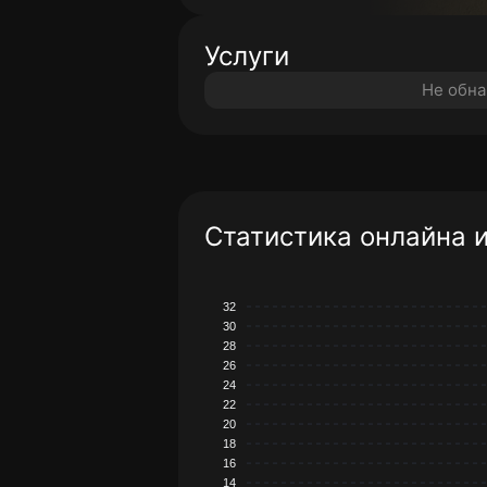
Услуги
Не обн
Статистика онлайна 
32
30
28
26
24
22
20
18
16
14