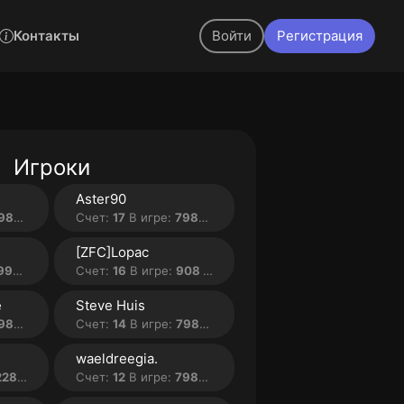
Контакты
Войти
Регистрация
Игроки
Aster90
8 мин.
Счет:
17
В игре:
7988 мин.
[ZFC]Lopac
 мин.
Счет:
16
В игре:
908 мин.
e
Steve Huis
9 мин.
Счет:
14
В игре:
7988 мин.
waeldreegia.
81 мин.
Счет:
12
В игре:
7988 мин.