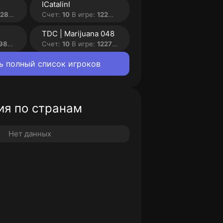
ICatalinI
2 мин.
Счет:
10
В игре:
12282 мин.
TDC | Marijuana 048
9 мин.
Счет:
10
В игре:
12279 мин.
ь полный список игроков
я по странам
Нет данных