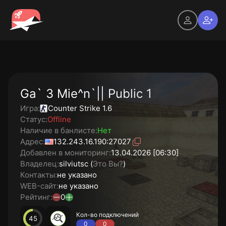
Ga` 3 Mie^n`|| Public 1
Игра:
Counter Strike 1.6
Статус:
Offline
Наличие в банлисте:
Нет
Адрес:
132.243.16.190:27027
Добавлен в мониторинг:
13.04.2026 [06:30]
Владелец:
silviutsc (
Это Вы?
)
Контакты:
не указано
WEB-сайт:
не указано
Рейтинг:
0
Кол-во подключений
45
0
0